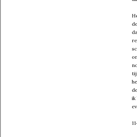
He
de
da
re
sc
om
no
ti
he
de
ik
e
11