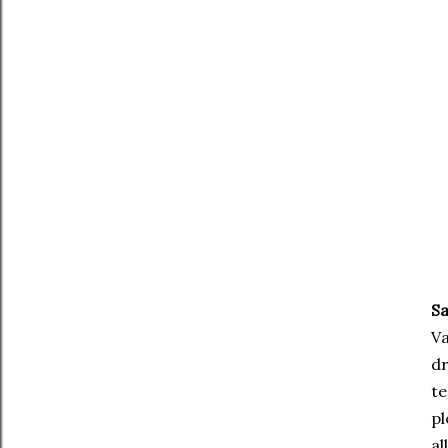
S
Va
dr
te
pl
al