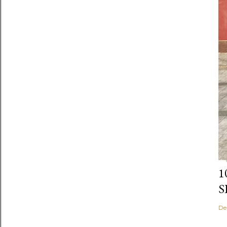
1
S
De