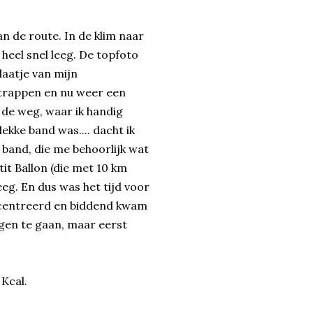
an de route. In de klim naar
 heel snel leeg. De topfoto
laatje van mijn
 trappen en nu weer een
p de weg, waar ik handig
kke band was.... dacht ik
e band, die me behoorlijk wat
tit Ballon (die met 10 km
leeg. En dus was het tijd voor
ncentreerd en biddend kwam
gen te gaan, maar eerst
 Kcal.