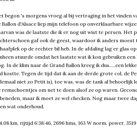
t begon 's morgens vroeg al bij vertraging in het vinden v
 Ballon d'Alsace liep mijn telefoon op onverklaarbare wijze
arvan was de laatste die ik er nog uit wist te persen. Het p
chterschoen gaf ook de geest, waardoor ik anders moest
haafplek op de rechter bil heb. In de afdaling lag er glas o
heen stuurde omdat het laatste wat ik kon gebruiken een le
g. In de klim naar de Grand Ballon kreeg ik dus.....een lekk
jd kostte. Tegen de tijd dat ik aan de derde grote col, de Pe
lemaal niet zo Petit is), toe was, was de tank al behoorlijk 
 remschoentjes om net te doen alsof ze op waren. Geco
 beneden, maar ik moet ze wel checken. Nog maar twee da
ven wat onderhoud.
4,08 km, rijtijd 6:38:46, 2696 hms, 163 W norm. power, 3519