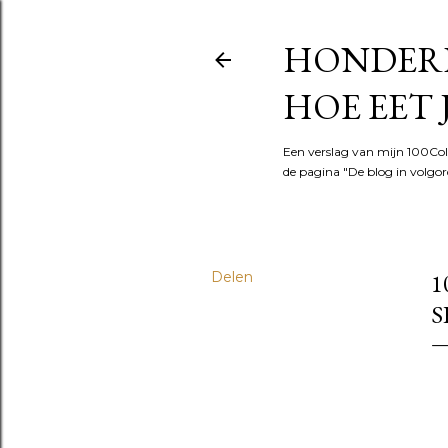
HONDERD
HOE EET 
Een verslag van mijn 100Cols
de pagina "De blog in volgord
Delen
1
S