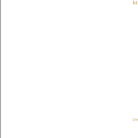
ht
De