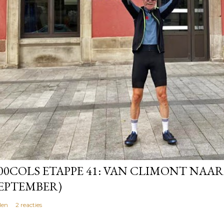
00COLS ETAPPE 41: VAN CLIMONT NAAR
EPTEMBER)
len
2 reacties